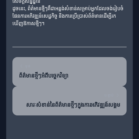
សេចក្តីសន្និដ្ឋាន
ដូចនេះ, ព័ត៌មានថ្មីៗគឺជាអន្លង់សំខាន់សម្រាប់អ្នកដែលចង់រៀបចំ
ផែនការអភិវឌ្ឍន៍សេដ្ឋកិច្ច និងការប្រើប្រាស់ព័ត៌មានដើម្បីរក
ឃើញឱកាសថ្មីៗ។
មុន
ព័ត៌មានថ្មីៗអំពីបច្ចេកវិទ្យា
បន្ទាប់
សារៈសំខាន់នៃព័ត៌មានថ្មីៗក្នុងការអភិវឌ្ឍន៍សង្គម