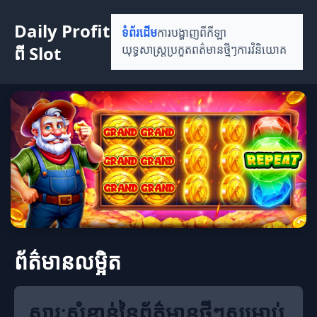
Daily Profit
ទំព័រដើម
ការបង្ហាញពីកីឡា
ពី Slot
យុទ្ធសាស្ត្រប្រកួត
ពត៌មានថ្មីៗ
ការវិនិយោគ
ព័ត៌មានលម្អិត
សារៈសំខាន់នៃព័ត៌មានថ្មីៗសម្រាប់