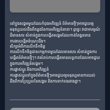
នៅក្នុងសង្គមមួយដែលកំពុងអភិវឌ្ឍន៍ ព័ត៌មានថ្មីៗអាចជួយឲ្យ
មនុស្សយល់ដឹងពីគន្លងនៃការអភិវឌ្ឍន៍នានា។ ដូច្នេះ វាជាអារម្មណ៍
ដ៏មានសារៈសំខាន់ក្នុងការបង្កើតសង្គមដែលកាន់តែងួនមាន
ការងារបង្កើតចំណេះដឹង។
សិក្សាអំពីការលើកទឹកចិត្ត
ការលើកទឹកចិត្តជាសកម្មភាពមួយដែលមានសារៈសំខាន់ក្នុងការ
បង្កើតព័ត៌មានថ្មីៗ។ វាសំរាប់ការបង្កើតមានលទ្ធភាពដែលអាចជួយ
ក្នុងការអភិវឌ្ឍន៍សង្គម។
ការផ្លាស់ប្តូរ និងការអភិវឌ្ឍន៍
ការផ្លាស់ប្តូរនៅក្នុងព័ត៌មានថ្មីៗអាចជួយឲ្យមនុស្សមានការយល់
ដឹងពីការប្រែប្រួលនៃសង្គម និងការទាក់ទងរវាងគ្នា។