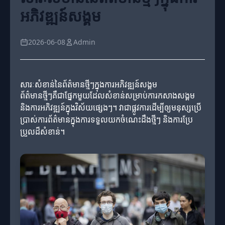
អភិវឌ្ឍន៍សង្គម
2026-06-08
Admin
សារៈសំខាន់នៃព័ត៌មានថ្មីៗក្នុងការអភិវឌ្ឍន៍សង្គម
ព័ត៌មានថ្មីៗគឺជាផ្នែកមួយដែលសំខាន់សម្រាប់ការកសាងសង្គម
និងការអភិវឌ្ឍន៍ក្នុងវិស័យផ្សេងៗ។ វាជាផ្លូវការដើម្បីឲ្យមនុស្សប្រើ
ប្រាស់ការព័ត៌មានក្នុងការទទួលយកចំណេះដឹងថ្មីៗ និងការប្រែ
ប្រួលដ៏សំខាន់។