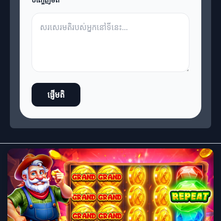
ផ្ញើមតិ