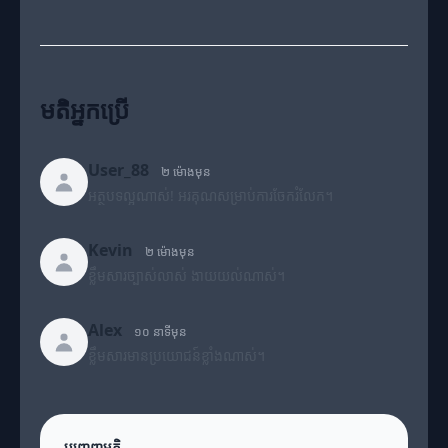
មតិអ្នកប្រើ
User_88
២ ម៉ោងមុន
អត្ថបទល្អណាស់! អរគុណសម្រាប់ការចែករំលែក។
Kevin
២ ម៉ោងមុន
ខ្លឹមសារច្បាស់លាស់ ងាយយល់ណាស់។
Alex
១០ នាទីមុន
ខ្លឹមសារមានប្រយោជន៍ខ្លាំងណាស់។
បញ្ចេញមតិ