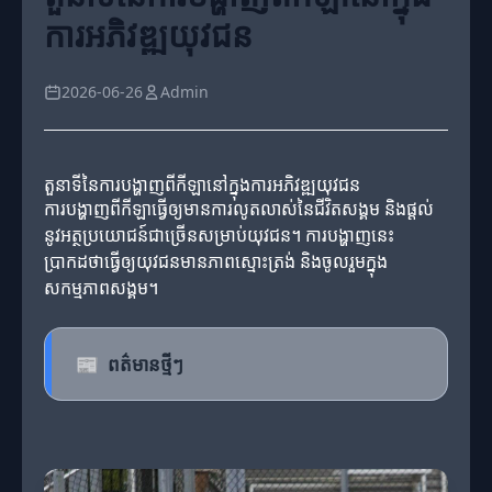
ការអភិវឌ្ឍយុវជន
2026-06-26
Admin
តួនាទីនៃការបង្ហាញពីកីឡានៅក្នុងការអភិវឌ្ឍយុវជន
ការបង្ហាញពីកីឡាធ្វើឲ្យមានការលូតលាស់នៃជីវិតសង្គម និងផ្តល់
នូវអត្ថប្រយោជន៍ជាច្រើនសម្រាប់យុវជន។ ការបង្ហាញនេះ
ប្រាកដថាធ្វើឲ្យយុវជនមានភាពស្មោះត្រង់ និងចូលរួមក្នុង
សកម្មភាពសង្គម។
📰
ពត៌មានថ្មីៗ