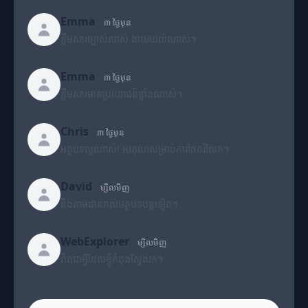
Emma
៣ ថ្ងៃមុន
ខ្លឹមសារច្បាស់លាស់ ងាយយល់ណាស់។
Emma
៣ ថ្ងៃមុន
ខ្លឹមសារមានប្រយោជន៍ខ្លាំងណាស់។
Chris
៣ ថ្ងៃមុន
អត្ថបទល្អណាស់! អរគុណសម្រាប់ការចែករំលែក។
David
ម្សិលមិញ
នឹងតាមដានរាល់អត្ថបទបន្តទៀត។
WebExplorer
ម្សិលមិញ
ពិតជាអ្វីដែលខ្ញុំកំពុងស្វែងរក។