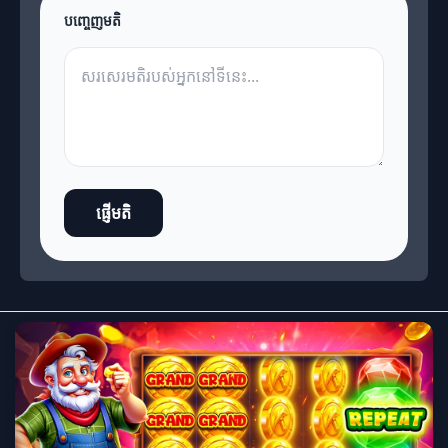
បញ្ចេញមតិ
ផ្ញើមតិ