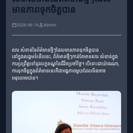
មានភាពទុកចិត្តបាន
2026-06-14
Admin
សារៈសំខាន់នៃព័ត៌មានថ្មីៗដែលមានភាពទុកចិត្តបាន
នៅក្នុងសង្គមទំនើបនេះ, ព័ត៌មានថ្មីៗកាន់តែមានសារៈសំខាន់ក្នុង
ការប្រព្រឹត្តទៅនូវលក្ខខណ្ឌនៃជីវិតប្រចាំថ្ងៃ។ បើទោះជាយ៉ាងណា,
ការទុកចិត្តក្នុងព័ត៌មាននេះគឺជាអង្គភាពមួយដែលមិនអាច
អនុលោមបាន។