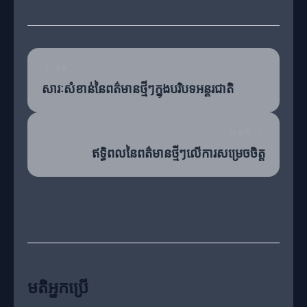
មុន
សារៈសំខាន់នៃពត៌មានថ្មីៗក្នុងបរិបទអន្តរជាតិ
បន្ទាប់
ឥទ្ធិពលនៃពត៌មានថ្មីៗលើការសម្រេចចិត្ត
មតិអ្នកប្រើ