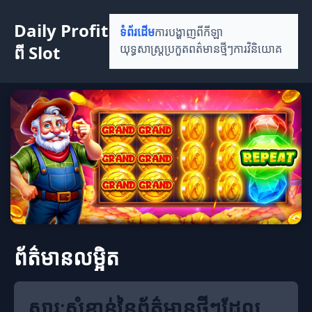
Daily Profit
ទំព័រដើម
ការបង្ហាញពីកីឡា
ពី Slot
យុទ្ធសាស្ត្រប្រកួត
ពត៌មានថ្មីៗ
ការវិនិយោគ
ព័ត៌មានលម្អិត
សារៈសំខាន់នៃព័ត៌មានថ្មីៗដែល