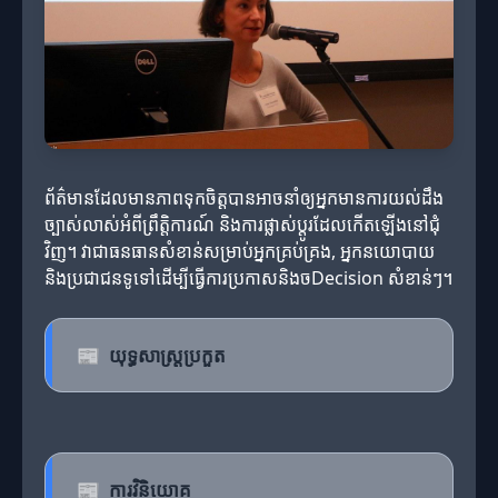
ព័ត៌មានដែលមានភាពទុកចិត្តបានអាចនាំឲ្យអ្នកមានការយល់ដឹង
ច្បាស់លាស់អំពីព្រឹត្តិការណ៍ និងការផ្លាស់ប្តូរដែលកើតឡើងនៅជុំ
វិញ។ វាជាធនធានសំខាន់សម្រាប់អ្នកគ្រប់គ្រង, អ្នកនយោបាយ
និងប្រជាជនទូទៅដើម្បីធ្វើការប្រកាសនិងចDecision សំខាន់ៗ។
📰
យុទ្ធសាស្ត្រប្រកួត
📰
ការវិនិយោគ