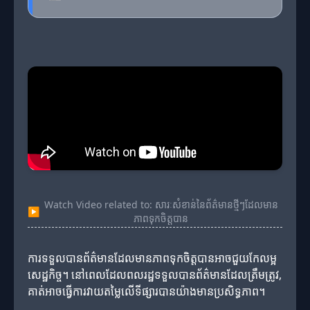
Watch Video related to: សារៈសំខាន់នៃព័ត៌មានថ្មីៗដែលមាន
▶
ភាពទុកចិត្តបាន
ការទទួលបានព័ត៌មានដែលមានភាពទុកចិត្តបានអាចជួយកែលម្អ
សេដ្ឋកិច្ច។ នៅពេលដែលពលរដ្ឋទទួលបានព័ត៌មានដែលត្រឹមត្រូវ,
គាត់អាចធ្វើការវាយតម្លៃលើទីផ្សារបានយ៉ាងមានប្រសិទ្ធភាព។