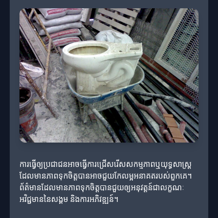
ការធ្វើឲ្យប្រជាជនអាចធ្វើការជ្រើសរើសសកម្មភាពឬយុទ្ធសាស្ត្រ
ដែលមានភាពទុកចិត្តបានអាចជួយកែលម្អអនាគតរបស់ពួកគេ។
ព័ត៌មានដែលមានភាពទុកចិត្តបានជួយឲ្យអនុវត្តន៍ជាលក្ខណៈ
អវិជ្ជមាននៃសង្គម និងការអភិវឌ្ឍន៍។