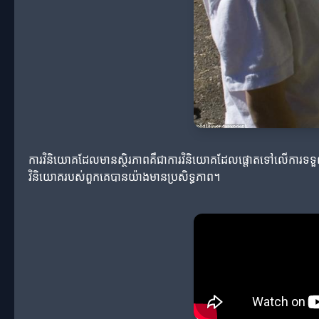
ការវិនិយោគដែលមានស្ថិរភាពគឺជាការវិនិយោគដែលផ្តោតទៅលើការទទួលបានអ
វិនិយោគរបស់ពួកគេបានយ៉ាងមានប្រសិទ្ធភាព។