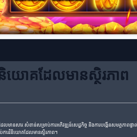
រវិនិយោគដែលមានស្ថិរភាព
ែលមានសារៈសំខាន់សម្រាប់ការអភិវឌ្ឍន៍សេដ្ឋកិច្ច និងការបង្កើនសមត្ថភាពផ្ទ
្រាប់ការវិនិយោគដែលមានស្ថិរភាព។