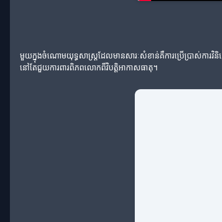
មួយក្នុងចំណោមយុទ្ធសាស្ត្រដែលមានសារៈសំខាន់គឺការប្រើប្រាស់ការវិនិយោ
នៅតែជួយការពារពិភពលោកពីវិបត្តិអាកាសធាតុ។