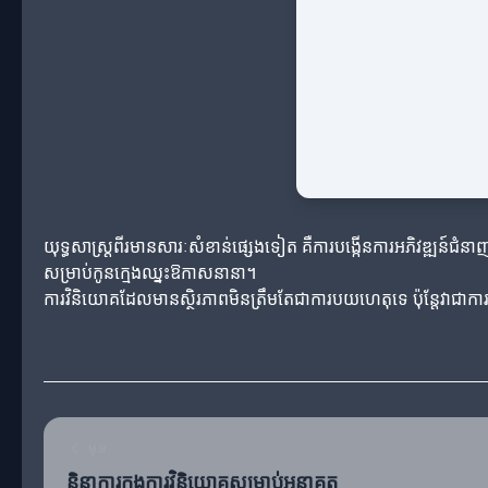
យុទ្ធសាស្ត្រពីរមានសារៈសំខាន់ផ្សេងទៀត គឺការបង្កើនការអភិវឌ្ឍន៍ជំ
សម្រាប់កូនក្មេងឈ្នះឱកាសនានា។
ការវិនិយោគដែលមានស្ថិរភាពមិនត្រឹមតែជាការបយហេតុទេ ប៉ុន្តែវាជាក
មុន
និន្នាការក្នុងការវិនិយោគសម្រាប់អនាគត