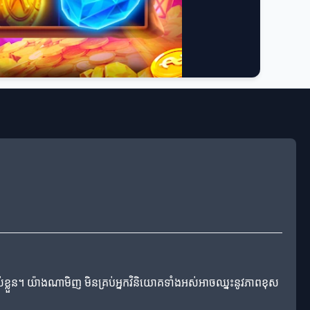
ាល់ខ្លួន។ យ៉ាងណាមិញ មិនគ្រប់អ្នកវិនិយោគទាំងអស់អាចឈ្នះនូវភាពខុស