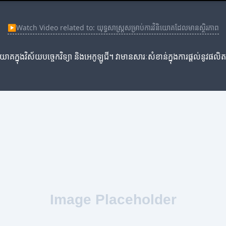
▶
Watch Video related to: យុទ្ធសាស្ត្រសម្រាប់ការវិនិយោគដែលមានស្ថិរភាព
គក្នុងវិស័យបច្ចេកវិទ្យា និងអេកូឡូជី។ វាមានសារៈសំខាន់ក្នុងការផ្តល់នូវផលិត