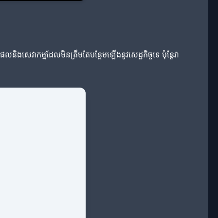
ផលនិងសេវាកម្មដែលមិនត្រឹមតែបន្ថែមឡើងនូវសេដ្ឋកិច្ចទេ ប៉ុន្តែវា