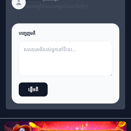
អរគុណច្រើនដែលបានផ្តល់ចំណេះដឹងថ្មីៗ។
បញ្ចេញមតិ
ផ្ញើមតិ