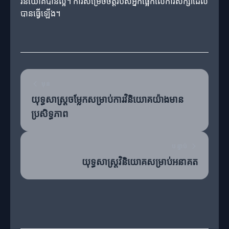
វិនិយោគបានល្អ។ ការសម្រេចចិត្តរបស់អ្នកផ្អែកលើការសិក្សាដែល
បានធ្វើឡើង។
មុន
យុទ្ធសាស្ត្រចម្លែកសម្រាប់ការវិនិយោគយ៉ាងមាន
ប្រសិទ្ធភាព
បន្ទាប់
យុទ្ធសាស្ត្រវិនិយោគសម្រាប់អនាគត