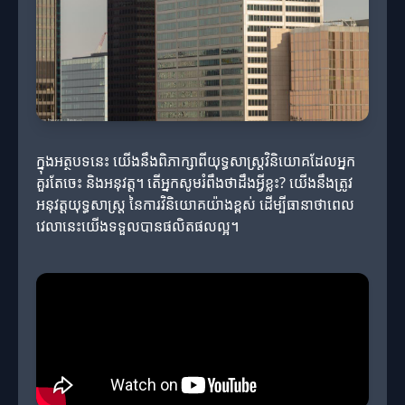
ក្នុងអត្ថបទនេះ យើងនឹងពិភាក្សាពីយុទ្ធសាស្ត្រវិនិយោគដែលអ្នក
គួរតែចេះ និងអនុវត្ត។ តើអ្នកសូមរំពឹងថាដឹងអ្វីខ្លះ? យើងនឹងត្រូវ
អនុវត្តយុទ្ធសាស្ត្រ នៃការវិនិយោគយ៉ាងខ្ពស់ ដើម្បីធានាថាពេល
វេលានេះយើងទទួលបានផលិតផលល្អ។