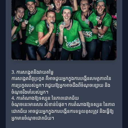
3. ការសង្កេតនិងវាយតម្លៃ
ការសង្កេតពីគូប្រកួត គឺអាចជួយអ្នកក្នុងការបង្កើនសមត្ថភាពនៃ
ការប្រកួតរបស់អ្នក។ វាជួយឱ្យអ្នកអាចដឹងពីចំណុចខ្សោយ និង
ចំណុចរឹងមាំរបស់អ្នក។
4. ការតំណាងឱ្យទស្សនៈនៃភាពជោគជ័យ
ចំណុចនេះមានសារៈសំខាន់បំផុត។ ការតំណាងឱ្យទស្សនៈនៃភាព
ជោគជ័យ អាចជួយអ្នកក្នុងការបង្កើនការទទួលខុសត្រូវ និងធ្វើឱ្យ
អ្នកមានចំណុចជោគជ័យ។