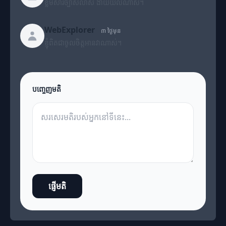
ខ្លឹមសារច្បាស់លាស់ ងាយយល់ណាស់។
WebExplorer
៣ ថ្ងៃមុន
ខ្ញុំពិតជាចូលចិត្តអានវាណាស់។
បញ្ចេញមតិ
ផ្ញើមតិ