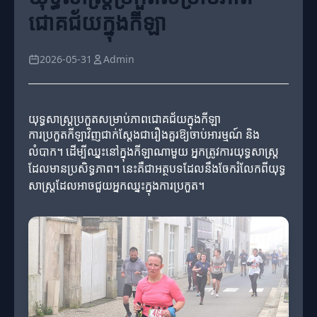
ជោគជ័យក្នុងកីឡា
2026-05-31
Admin
យុទ្ធសាស្ត្រប្រកួតសម្រាប់ភាពជោគជ័យក្នុងកីឡា
ការប្រកួតកីឡាវិញជាក់ស្តែងជារឿងគួរឱ្យចាប់អារម្មណ៍ និង
លំបាក។ ដើម្បីឈ្នះនៅក្នុងកីឡាណាមួយ អ្នកត្រូវការយុទ្ធសាស្ត្រ
ដែលមានប្រសិទ្ធភាព។ នេះគឺជាអត្ថបទដែលនឹងចែករំលែកពីយុទ្ធ
សាស្ត្រដែលអាចជួយអ្នកឈ្នះក្នុងការប្រកួត។