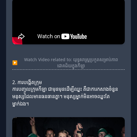
Watch Video related to: យុទ្ធសាស្ត្រប្រកួតសម្រាប់ភាព
▶
ជោគជ័យក្នុងកីឡា
2. ការបង្កើតក្រុម
ការបញ្ចូលក្រុមកីឡា ជាមុនមុនដើម្បីឈ្នះ គឺជាការកសាងចំនួន
មនុស្សដែលមានធនធានគ្នា។ មនុស្សម្នាក់មិនអាចឈ្នះតែ
ម្នាក់ឯង។