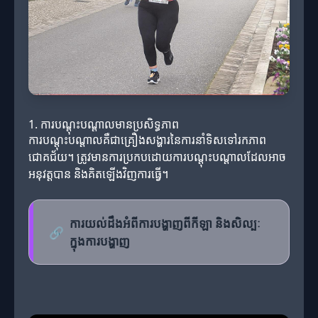
1. ការបណ្តុះបណ្តាលមានប្រសិទ្ធភាព
ការបណ្តុះបណ្តាលគឺជាគ្រឿងសង្ហារនៃការនាំទិសទៅរកភាព
ជោគជ័យ។ ត្រូវមានការប្រកបដោយការបណ្តុះបណ្តាលដែលអាច
អនុវត្តបាន និងគិតឡើងវិញការធ្វើ។
ការយល់ដឹងអំពីការបង្ហាញពីកីឡា និងសិល្បៈ
🔗
ក្នុងការបង្ហាញ