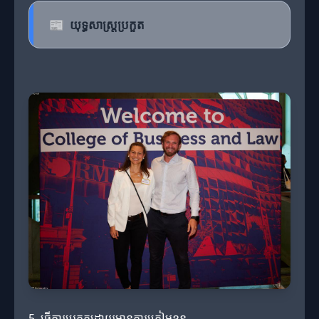
📰
យុទ្ធសាស្ត្រប្រកួត
5. ធ្វើការប្រកួតដោយមានការត្រៀមខ្លួន