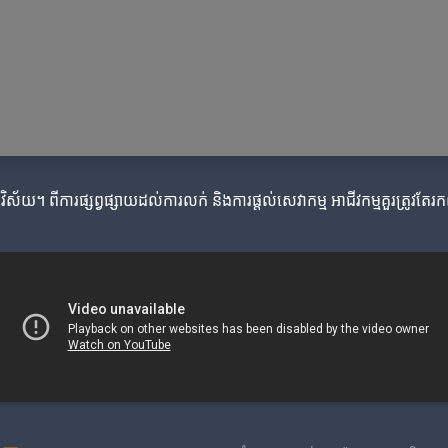
វិស័យ។ ពីការផ្សព្វផ្សាយដល់ការលក់ និងការផ្តល់សេវាកម្ម អាជីវកម្មគួរត្រូវតែរ