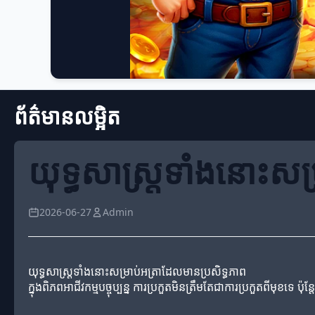
ព័ត៌មានលម្អិត
យុទ្ធសាស្ត្រទាំងនោះសម
2026-06-27
Admin
យុទ្ធសាស្ត្រទាំងនោះសម្រាប់អត្រាដែលមានប្រសិទ្ធភាព
ក្នុងពិភពអាជីវកម្មបច្ចុប្បន្ន ការប្រកួតមិនត្រឹមតែជាការប្រកួតពីមុខទេ ប៉