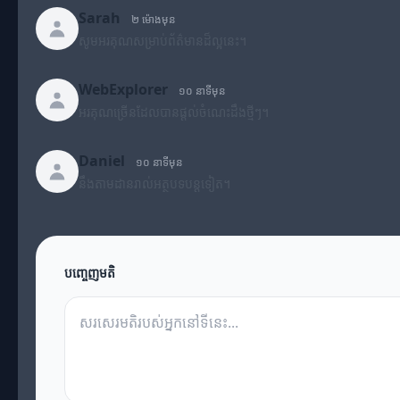
Sarah
២ ម៉ោងមុន
សូមអរគុណសម្រាប់ព័ត៌មានដ៏ល្អនេះ។
WebExplorer
១០ នាទីមុន
អរគុណច្រើនដែលបានផ្តល់ចំណេះដឹងថ្មីៗ។
Daniel
១០ នាទីមុន
នឹងតាមដានរាល់អត្ថបទបន្តទៀត។
បញ្ចេញមតិ