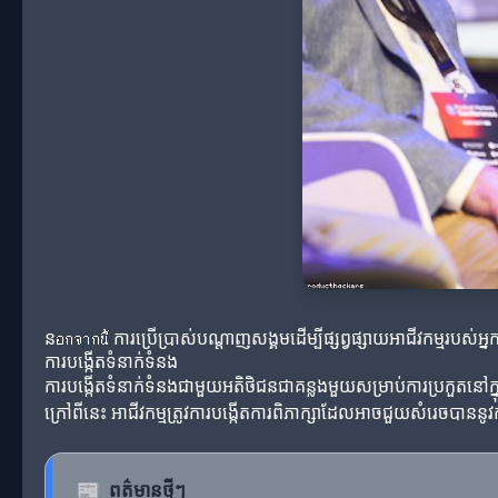
នอกจากนี้ ការប្រើប្រាស់បណ្តាញសង្គមដើម្បីផ្សព្វផ្សាយអាជីវកម្មរប
ការបង្កើតទំនាក់ទំនង
ការបង្កើតទំនាក់ទំនងជាមួយអតិថិជនជាគន្លងមួយសម្រាប់ការប្រកួតនៅក្នុ
ក្រៅពីនេះ អាជីវកម្មត្រូវការបង្កើតការពិភាក្សាដែលអាចជួយសំរេចបាននូវកា
📰
ពត៌មានថ្មីៗ