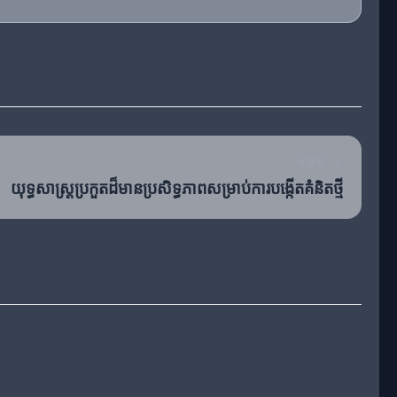
បន្ទាប់
យុទ្ធសាស្ត្រប្រកួតដ៏មានប្រសិទ្ធភាពសម្រាប់ការបង្កើតគំនិតថ្មី