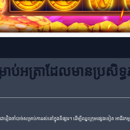
្រាប់អត្រាដែលមានប្រសិទ្
ុន្តែជារឿងចាំបាច់សម្រាប់ការរស់នៅក្នុងទីផ្សារ។ ដើម្បីឈ្នះក្រុមផ្សេងទៀត អាជីវកម