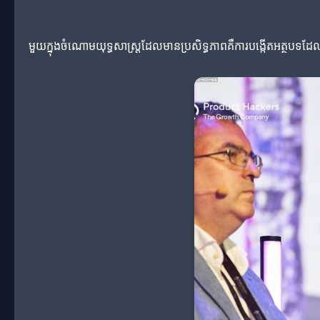
មួយក្នុងចំណោមយុទ្ធសាស្ត្រដែលមានប្រសិទ្ធភាពគឺការបង្កើតអត្ថប