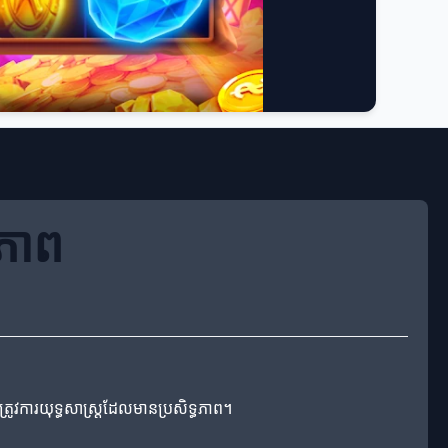
ធភាព
្មត្រូវការយុទ្ធសាស្ត្រដែលមានប្រសិទ្ធភាព។