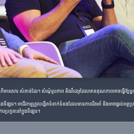
ស់អ្នកក៏មានសារៈសំខាន់ដែរ។ សំណុំរូបភាព និងវីដេអូដែលមានគុណភាពអាចធ្វើឱ្យ
ងទីផ្សារ។ អាជីវកម្មត្រូវបង្កើតទំនាក់ទំនងដែលមានភាពរឹងមាំ និងអាចផ្តល់អត
រប្រកួតនៅក្នុងទីផ្សារ។