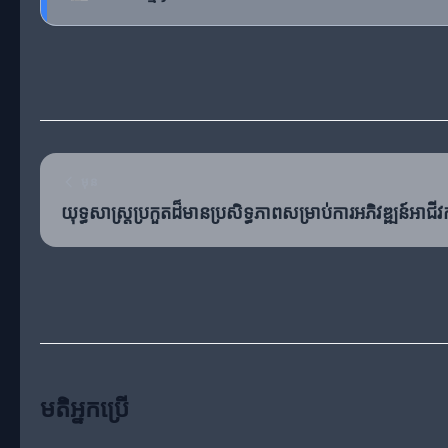
មុន
យុទ្ធសាស្ត្រប្រកួតដ៏មានប្រសិទ្ធភាពសម្រាប់ការអភិវឌ្ឍន៍អាជីវក
មតិអ្នកប្រើ