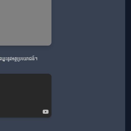
កឈ្នះនូវអត្ថប្រយោជន៍។