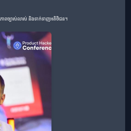
ានភាពច្បាស់លាស់ និងទាក់ទាញអតិថិជន។