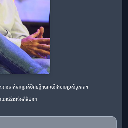
អ្នកអាចទាក់ទាញអតិថិជនថ្មីៗបានយ៉ាងមានប្រសិទ្ធភាព។
្ថប្រយោជន៍ដល់អតិថិជន។