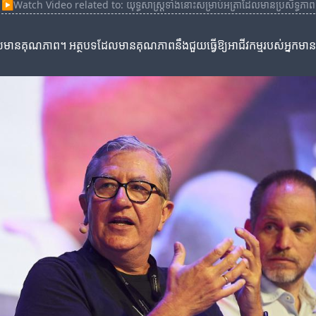
▶
Watch Video related to: យុទ្ធសាស្ត្រទាំងនោះសម្រាប់អត្រាដែលមានប្រសិទ្ធភាព
ទដែលមានគុណភាព។ អត្ថបទដែលមានគុណភាពនឹងជួយធ្វើឱ្យអាជីវកម្មរបស់អ្នកម