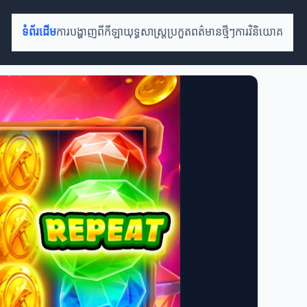
ទំព័រដើម
ការបង្ហាញពីកីឡា
យុទ្ធសាស្ត្រប្រកួត
ពត៌មានថ្មីៗ
ការវិនិយោគ