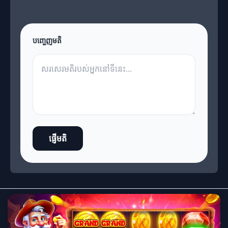
បញ្ចេញមតិ
ផ្ញើមតិ