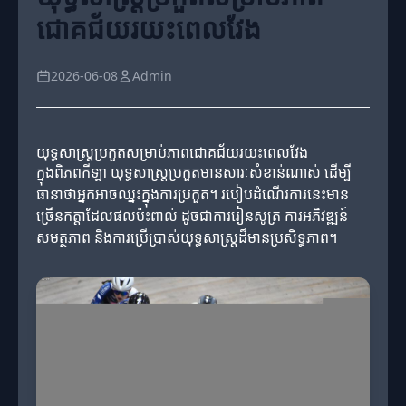
ជោគជ័យរយះពេលវែង
2026-06-08
Admin
យុទ្ធសាស្ត្រប្រកួតសម្រាប់ភាពជោគជ័យរយះពេលវែង
ក្នុងពិភពកីឡា យុទ្ធសាស្ត្រប្រកួតមានសារៈសំខាន់ណាស់ ដើម្បី
ធានាថាអ្នកអាចឈ្នះក្នុងការប្រកួត។ របៀបដំណើរការនេះមាន
ច្រើនកត្តាដែលផលប៉ះពាល់ ដូចជាការរៀនសូត្រ ការអភិវឌ្ឍន៍
សមត្ថភាព និងការប្រើប្រាស់យុទ្ធសាស្ត្រដ៏មានប្រសិទ្ធភាព។