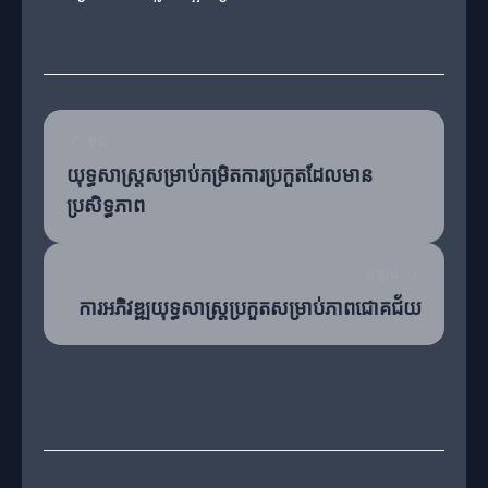
មុន
យុទ្ធសាស្ត្រសម្រាប់កម្រិតការប្រកួតដែលមាន
ប្រសិទ្ធភាព
បន្ទាប់
ការអភិវឌ្ឍយុទ្ធសាស្ត្រប្រកួតសម្រាប់ភាពជោគជ័យ