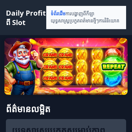
Daily Profit
ទំព័រដើម
ការបង្ហាញពីកីឡា
ពី Slot
យុទ្ធសាស្ត្រប្រកួត
ពត៌មានថ្មីៗ
ការវិនិយោគ
ព័ត៌មានលម្អិត
យុទ្ធសាស្ត្រប្រកួតសម្រាប់ភាព