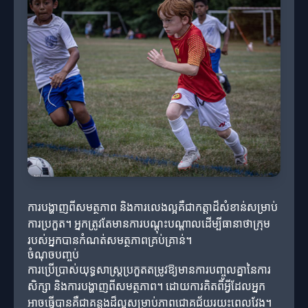
ការបង្ហាញពីសមត្ថភាព និងការលេងល្អគឺជាកត្តាដ៏សំខាន់សម្រាប់
ការប្រកួត។ អ្នកត្រូវតែមានការបណ្តុះបណ្តាលដើម្បីធានាថាក្រុម
របស់អ្នកបានកំណត់សមត្ថភាពគ្រប់គ្រាន់។
ចំណុចបញ្ចប់
ការប្រើប្រាស់យុទ្ធសាស្ត្រប្រកួតតម្រូវឱ្យមានការបញ្ចូលគ្នានៃការ
សិក្សា និងការបង្ហាញពីសមត្ថភាព។ ដោយការគិតពីអ្វីដែលអ្នក
អាចធ្វើបានគឺជាគន្លងដ៏ល្អសម្រាប់ភាពជោគជ័យរយះពេលវែង។