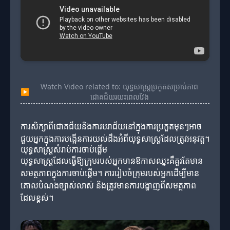
Watch Video related to: យុទ្ធសាស្ត្រប្រកួតសម្រាប់ភាព
▶
ជោគជ័យរយះពេលវែង
ការសិក្សាពីជោគជ័យនិងការបរាជ័យនៅក្នុងការប្រកួតមុនៗអាច
ជួយអ្នកក្នុងការបង្កើនការយល់ដឹងអំពីយុទ្ធសាស្ត្រដែលត្រូវអនុវត្ត។
យុទ្ធសាស្ត្រសំរាប់ការចាប់ផ្តើម
យុទ្ធសាស្ត្រដែលធ្វើឱ្យក្រុមរបស់អ្នកមានឱកាសឈ្នះគឺគួរតែមាន
សមត្ថភាពក្នុងការចាប់ផ្តើម។ ការរៀបចំក្រុមរបស់អ្នកដើម្បីមាន
គោលបំណងច្បាស់លាស់ និងត្រូវមានការបង្ហាញពីសមត្ថភាព
ដែលខ្ពស់។