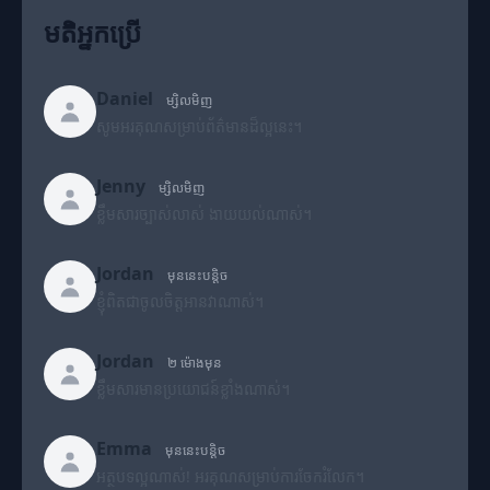
មតិអ្នកប្រើ
Daniel
ម្សិលមិញ
សូមអរគុណសម្រាប់ព័ត៌មានដ៏ល្អនេះ។
Jenny
ម្សិលមិញ
ខ្លឹមសារច្បាស់លាស់ ងាយយល់ណាស់។
Jordan
មុននេះបន្តិច
ខ្ញុំពិតជាចូលចិត្តអានវាណាស់។
Jordan
២ ម៉ោងមុន
ខ្លឹមសារមានប្រយោជន៍ខ្លាំងណាស់។
Emma
មុននេះបន្តិច
អត្ថបទល្អណាស់! អរគុណសម្រាប់ការចែករំលែក។